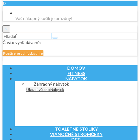
0
Váš nákupný košík je prázdny!
×
Často vyhľadávané:
Rozšírene vyhľadávanie
DOMOV
FITNESS
NÁBYTOK
Záhradný nábytok
Ukázať všetko Nábytok
TOALETNÉ STOLÍKY
VIANOČNÉ STROMČEKY
DETI