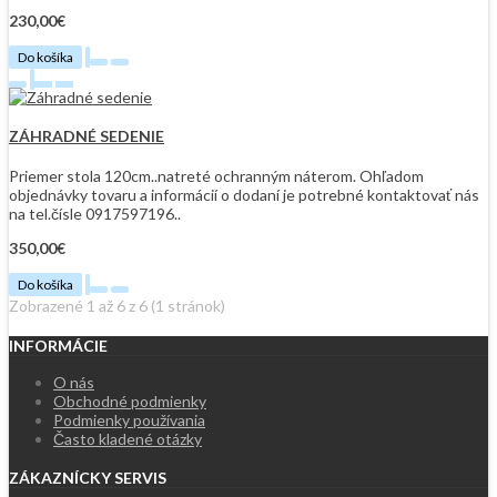
230,00€
Do košíka
ZÁHRADNÉ SEDENIE
Priemer stola 120cm..natreté ochranným náterom. Ohľadom
objednávky tovaru a informácií o dodaní je potrebné kontaktovať nás
na tel.čísle 0917597196..
350,00€
Do košíka
Zobrazené 1 až 6 z 6 (1 stránok)
INFORMÁCIE
O nás
Obchodné podmienky
Podmienky používania
Často kladené otázky
ZÁKAZNÍCKY SERVIS