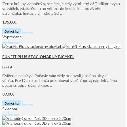
Tento krásny vianočný stromček je celý vyrobený z 3D silikónových
vetvičiek, vďaka čomu ho vôbec nie je rozoznať od živého
stromčeka. Imitácia smreku s 3D ..
195,00€
Do košíka
Vypredané
FUNFIT PLUS STACIONÁRNY BICYKEL
FunFit
Cvičenie na bicykliPočasie vám vždy nedovolí jazdiť na bicykli
vonku. Pre tých, ktorí chcú pokračovať v tréningu aj napriek zlému
počasiu, odporúčame kúpu ..
89,00€
Do košíka
Skladom