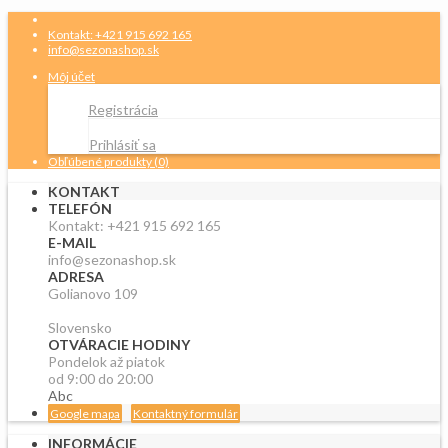
Kontakt: +421 915 692 165
info@sezonashop.sk
Môj účet
Registrácia
Prihlásiť sa
Obľúbené produkty (0)
KONTAKT
TELEFÓN
Kontakt: +421 915 692 165
E-MAIL
info@sezonashop.sk
ADRESA
Golianovo 109
Slovensko
OTVÁRACIE HODINY
Pondelok až piatok
od 9:00 do 20:00
Abc
Google mapa
Kontaktný formulár
INFORMÁCIE