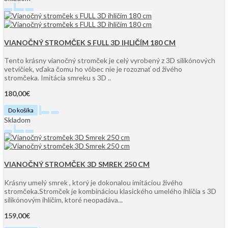
VIANOČNÝ STROMČEK S FULL 3D IHLIČÍM 180 CM
Tento krásny vianočný stromček je celý vyrobený z 3D silikónových
vetvičiek, vďaka čomu ho vôbec nie je rozoznať od živého
stromčeka. Imitácia smreku s 3D ..
180,00€
Do košíka
Skladom
VIANOČNÝ STROMČEK 3D SMREK 250 CM
Krásny umelý smrek , ktorý je dokonalou imitáciou živého
stromčeka.Stromček je kombináciou klasického umelého ihličia s 3D
silikónovým ihličím, ktoré neopadáva...
159,00€