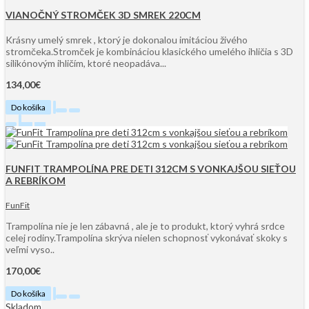
VIANOČNÝ STROMČEK 3D SMREK 220CM
Krásny umelý smrek , ktorý je dokonalou imitáciou živého
stromčeka.Stromček je kombináciou klasického umelého ihličia s 3D
silikónovým ihličím, ktoré neopadáva...
134,00€
Do košíka
FUNFIT TRAMPOLÍNA PRE DETI 312CM S VONKAJŠOU SIEŤOU
A REBRÍKOM
FunFit
Trampolína nie je len zábavná , ale je to produkt, ktorý vyhrá srdce
celej rodiny.Trampolína skrýva nielen schopnosť vykonávať skoky s
veľmi vyso..
170,00€
Do košíka
Skladom