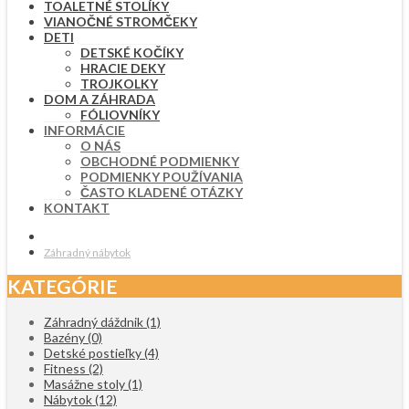
TOALETNÉ STOLÍKY
VIANOČNÉ STROMČEKY
DETI
DETSKÉ KOČÍKY
HRACIE DEKY
TROJKOLKY
DOM A ZÁHRADA
FÓLIOVNÍKY
INFORMÁCIE
O NÁS
OBCHODNÉ PODMIENKY
PODMIENKY POUŽÍVANIA
ČASTO KLADENÉ OTÁZKY
KONTAKT
Záhradný nábytok
KATEGÓRIE
Záhradný dáždnik
(1)
Bazény
(0)
Detské postieľky
(4)
Fitness
(2)
Masážne stoly
(1)
Nábytok
(12)