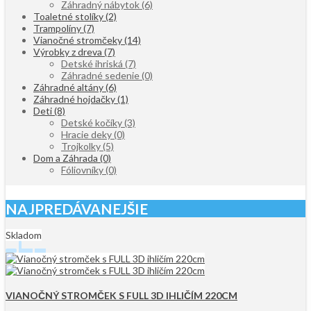
Záhradný nábytok
(6)
Toaletné stolíky
(2)
Trampolíny
(7)
Vianočné stromčeky
(14)
Výrobky z dreva
(7)
Detské ihriská
(7)
Záhradné sedenie
(0)
Záhradné altány
(6)
Záhradné hojdačky
(1)
Deti
(8)
Detské kočíky
(3)
Hracie deky
(0)
Trojkolky
(5)
Dom a Záhrada
(0)
Fóliovníky
(0)
NAJPREDÁVANEJŠIE
Skladom
VIANOČNÝ STROMČEK S FULL 3D IHLIČÍM 220CM