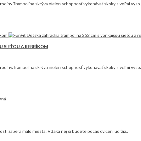
ej rodiny.Trampolína skrýva nielen schopnosť vykonávať skoky s veľmi vyso.
U SIEŤOU A REBRÍKOM
ej rodiny.Trampolína skrýva nielen schopnosť vykonávať skoky s veľmi vyso.
sti zaberá málo miesta. Vďaka nej si budete počas cvičení udržia..