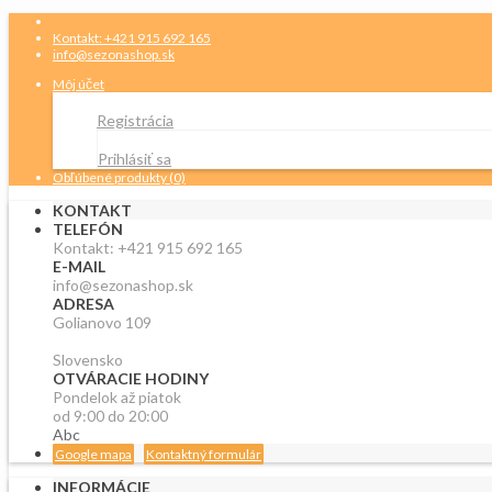
Kontakt: +421 915 692 165
info@sezonashop.sk
Môj účet
Registrácia
Prihlásiť sa
Obľúbené produkty (0)
KONTAKT
TELEFÓN
Kontakt: +421 915 692 165
E-MAIL
info@sezonashop.sk
ADRESA
Golianovo 109
Slovensko
OTVÁRACIE HODINY
Pondelok až piatok
od 9:00 do 20:00
Abc
Google mapa
Kontaktný formulár
INFORMÁCIE