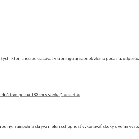
e tých, ktorí chcú pokračovať v tréningu aj napriek zlému počasiu, odporú
ej rodiny.Trampolína skrýva nielen schopnosť vykonávať skoky s veľmi vyso.