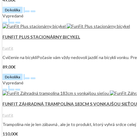
Do košíka
Vypredané
FUNFIT PLUS STACIONÁRNY BICYKEL
FunFit
Cvičenie na bicykliPočasie vám vždy nedovolí jazdiť na bicykli vonku. Pr
89,00€
Do košíka
Vypredané
FUNFIT ZÁHRADNÁ TRAMPOLÍNA 183CM S VONKAJŠOU SIEŤOU
FunFit
Trampolína nie je len zábavná , ale je to produkt, ktorý vyhrá srdce cel
110,00€