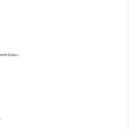
čame kúpu ..
.