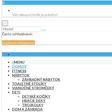
0
Váš nákupný košík je prázdny!
×
Často vyhľadávané:
Rozšírene vyhľadávanie
×
MENU
DOMOV
FITNESS
NÁBYTOK
ZÁHRADNÝ NÁBYTOK
TOALETNÉ STOLÍKY
VIANOČNÉ STROMČEKY
DETI
DETSKÉ KOČÍKY
HRACIE DEKY
TROJKOLKY
DOM A ZÁHRADA