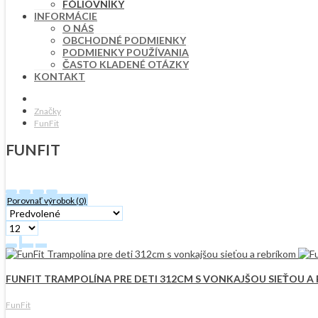
FÓLIOVNÍKY
INFORMÁCIE
O NÁS
OBCHODNÉ PODMIENKY
PODMIENKY POUŽÍVANIA
ČASTO KLADENÉ OTÁZKY
KONTAKT
Značky
FunFit
FUNFIT
Porovnať výrobok (0)
FUNFIT TRAMPOLÍNA PRE DETI 312CM S VONKAJŠOU SIEŤOU A
FunFit